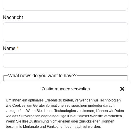
Nachricht
Name
*
What news do you want to have?
For Medical Doctor MD/DO
Zustimmungen verwalten
For Allied Health Professionals (AHP) nutritionist,
dentistry and so on
Um Ihnen ein optimales Erlebnis zu bieten, verwenden wir Technologien
Fachärzte für psychische Gesundheit (MHS)
wie Cookies, um Geräteinformationen zu speichern und/oder darauf
zuzugreifen. Wenn Sie diesen Technologien zustimmen, können wir Daten
Complementary & Wellness Practitioners (CWP)
wie das Surfverhalten oder eindeutige IDs auf dieser Website verarbeiten.
Personal trainer, beutycian
Wenn Sie Ihre Zustimmung nicht erteilen oder zurückziehen, können
Clinics & Medical Facilities
bestimmte Merkmale und Funktionen beeinträchtigt werden.