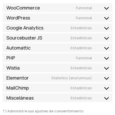
WooCommerce
Funcional
Consentim
para
WordPress
Funcional
el
Consentim
servicio
para
Google Analytics
Estadísticas
woocomme
el
Consentim
servicio
para
Sourcebuster JS
Estadísticas
wordpress
el
Consentim
servicio
para
Automattic
Estadísticas
google-
el
Consentim
analytics
servicio
para
PHP
Funcional
sourcebust
el
Consentim
js
servicio
para
Wistia
Estadísticas
automattic
el
Consentim
servicio
para
Elementor
Statistics (anonymous)
php
el
Consentim
servicio
para
MailChimp
Estadísticas
wistia
el
Consentim
servicio
para
Misceláneas
Estadísticas
elementor
el
Consentim
servicio
para
mailchimp
misceláne
7.1 Administre sus ajustes de consentimiento
de