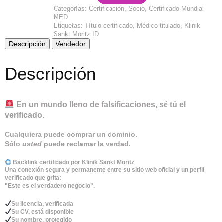
CV
Categorías:
Certificación
,
Socio
,
Certificado Mundial
Monthly
MED
cantidad
Etiquetas:
Título certificado
,
Médico titulado
,
Klinik
Sankt Moritz ID
Descripción
Vendedor
Descripción
En un mundo lleno de falsificaciones, sé tú el
verificado.
Cualquiera puede comprar un dominio.
Sólo
usted
puede reclamar la verdad.
Backlink certificado por Klinik Sankt Moritz
Una conexión segura y permanente entre su sitio web oficial y un perfil
verificado que grita:
"Este es el verdadero negocio".
Su licencia, verificada
Su CV, está disponible
Su nombre, protegido