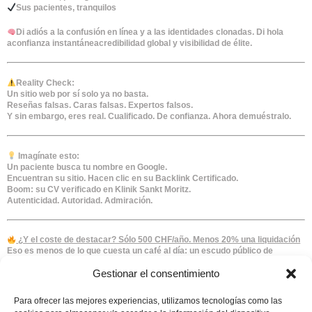
Sus pacientes, tranquilos
Di adiós a la confusión en línea y a las identidades clonadas. Di hola
a
confianza instantánea
credibilidad global y visibilidad de élite.
Reality Check:
Un sitio web por sí solo ya no basta.
Reseñas falsas. Caras falsas. Expertos falsos.
Y sin embargo, eres real. Cualificado. De confianza. Ahora demuéstralo.
Imagínate esto:
Un paciente busca tu nombre en Google.
Encuentran su sitio. Hacen clic en su Backlink Certificado.
Boom: su CV verificado en Klinik Sankt Moritz.
Autenticidad. Autoridad. Admiración.
¿Y el coste de destacar? Sólo 500 CHF/año. Menos 20% una liquidación
Eso es menos de lo que cuesta un café al día: un escudo público de
confianza, una identidad digital a prueba de balas y tranquilidad para toda la
Gestionar el consentimiento
vida.
Para ofrecer las mejores experiencias, utilizamos tecnologías como las