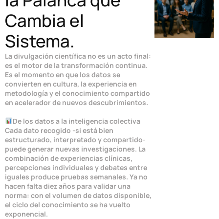
la Palanca que
Cambia el
Sistema.
La divulgación científica no es un acto final:
es el motor de la transformación continua.
Es el momento en que los datos se
convierten en cultura, la experiencia en
metodología y el conocimiento compartido
en acelerador de nuevos descubrimientos.
De los datos a la inteligencia colectiva
Cada dato recogido -si está bien
estructurado, interpretado y compartido-
puede generar nuevas investigaciones. La
combinación de experiencias clínicas,
percepciones individuales y debates entre
iguales produce pruebas semanales. Ya no
hacen falta diez años para validar una
norma: con el volumen de datos disponible,
el ciclo del conocimiento se ha vuelto
exponencial.