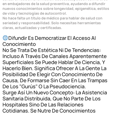
en embajadores de la salud preventiva, ayudando a difundir
nuevos conocimientos sobre longevidad, epigenética, estilos
de vida y tecnologías de autocontrol.
No hace falta un título de médico para hablar de salud con
seriedad y responsabilidad. Solo necesitas herramientas
claras, actualizadas y certificadas.
Difundir Es Democratizar El Acceso Al
Conocimiento
No Se Trata De Estética Ni De Tendencias:
Incluso A Través De Canales Aparentemente
Superficiales Se Puede Hablar De Ciencia, Y
Hacerlo Bien. Significa Ofrecer A La Gente La
Posibilidad De Elegir Con Conocimiento De
Causa, De Formarse Sin Caer En Las Trampas
De Los "gurús" O La Pseudociencia.
Surge Así Un Nuevo Concepto: La Asistencia
Sanitaria Distribuida, Que No Parte De Los
Hospitales Sino De Las Relaciones
Cotidianas. Se Nutre De Conocimientos