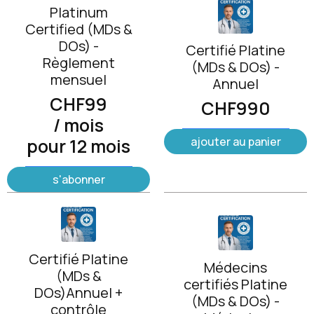
Platinum
Certified (MDs &
DOs) -
Certifié Platine
Règlement
(MDs & DOs) -
mensuel
Annuel
CHF
99
CHF
990
/ mois
ajouter au panier
pour 12 mois
s'abonner
Certifié Platine
Médecins
(MDs &
certifiés Platine
DOs)Annuel +
(MDs & DOs) -
contrôle