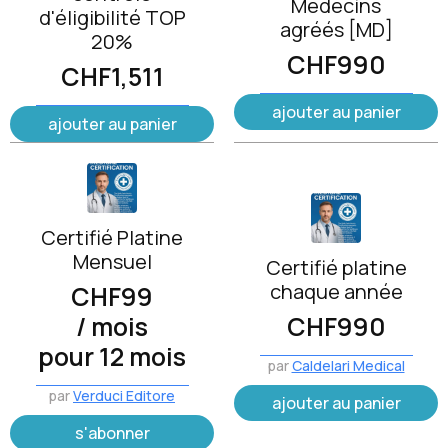
Médecins
d'éligibilité TOP
agréés [MD]
20%
CHF
990
CHF
1,511
ajouter au panier
ajouter au panier
Certifié Platine
Mensuel
Certifié platine
chaque année
CHF
99
/ mois
CHF
990
pour 12 mois
par
Caldelari Medical
par
Verduci Editore
ajouter au panier
s'abonner