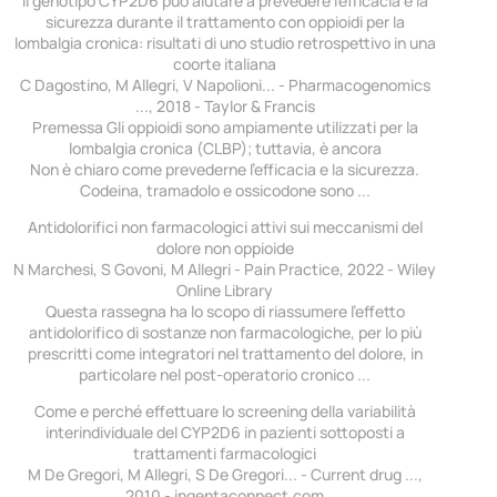
Il genotipo CYP2D6 può aiutare a prevedere l'efficacia e la
sicurezza durante il trattamento con oppioidi per la
lombalgia cronica: risultati di uno studio retrospettivo in una
coorte italiana
C Dagostino, M Allegri, V Napolioni... - Pharmacogenomics
..., 2018 - Taylor & Francis
Premessa Gli oppioidi sono ampiamente utilizzati per la
lombalgia cronica (CLBP); tuttavia, è ancora
Non è chiaro come prevederne l'efficacia e la sicurezza.
Codeina, tramadolo e ossicodone sono ...
Antidolorifici non farmacologici attivi sui meccanismi del
dolore non oppioide
N Marchesi, S Govoni, M Allegri - Pain Practice, 2022 - Wiley
Online Library
Questa rassegna ha lo scopo di riassumere l'effetto
antidolorifico di sostanze non farmacologiche, per lo più
prescritti come integratori nel trattamento del dolore, in
particolare nel post-operatorio cronico ...
Come e perché effettuare lo screening della variabilità
interindividuale del CYP2D6 in pazienti sottoposti a
trattamenti farmacologici
M De Gregori, M Allegri, S De Gregori... - Current drug ...,
2010 - ingentaconnect.com