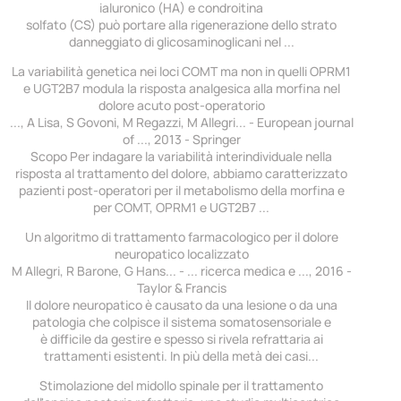
ialuronico (HA) e condroitina
solfato (CS) può portare alla rigenerazione dello strato
danneggiato di glicosaminoglicani nel ...
La variabilità genetica nei loci COMT ma non in quelli OPRM1
e UGT2B7 modula la risposta analgesica alla morfina nel
dolore acuto post-operatorio
..., A Lisa, S Govoni, M Regazzi, M Allegri... - European journal
of ..., 2013 - Springer
Scopo Per indagare la variabilità interindividuale nella
risposta al trattamento del dolore, abbiamo caratterizzato
pazienti post-operatori per il metabolismo della morfina e
per COMT, OPRM1 e UGT2B7 ...
Un algoritmo di trattamento farmacologico per il dolore
neuropatico localizzato
M Allegri, R Barone, G Hans... - ... ricerca medica e ..., 2016 -
Taylor & Francis
Il dolore neuropatico è causato da una lesione o da una
patologia che colpisce il sistema somatosensoriale e
è difficile da gestire e spesso si rivela refrattaria ai
trattamenti esistenti. In più della metà dei casi...
Stimolazione del midollo spinale per il trattamento