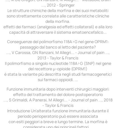
..., 2012 - Springer
Le strutture chimiche della morfina e dei suoi metaboliti
sono strettamente correlate alle caratteristiche cliniche
della morfina.
effetti dei farmaci (analgesia ed effetti collaterali) e alla loro
capacità di attraversare il sistema ematoencefalico...
Conseguenze del polimorfismo 118A>G nel gene OPRM1:
passaggio dal banco al letto del paziente?
..., V Carossa, GN Ranzani, M Allegri... - Journal of pain ...,
2013 - Taylor & Francis
Il polimorfismo a singolo nucleotide 118A>G (SNP) nel gene
del recettore μ-opioide (OPRM1)
è stata la variante più descritta negli studi farmacogenetici
sui farmaci oppioidi. ...
Funzione immunitaria dopo interventi chirurgici maggiori:
effetto del trattamento del dolore postoperatorio
..., S Grimaldi, A Panerai, M Allegri... - Journal of pain ..., 2018
- Taylor & Francis
Introduzione Un'alterata funzione immunitaria durante il
periodo perioperatorio può essere associata
con esiti peggiori a breve e lungo termine. La morfina è
considerata uno dei principali fattori ...