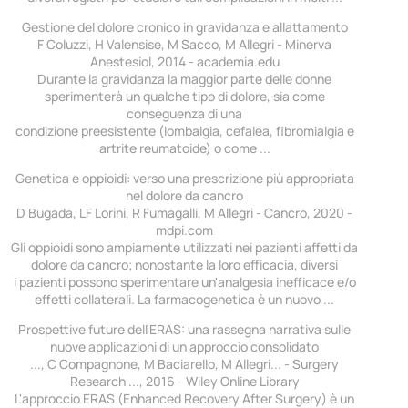
Gestione del dolore cronico in gravidanza e allattamento
F Coluzzi, H Valensise, M Sacco, M Allegri - Minerva
Anestesiol, 2014 - academia.edu
Durante la gravidanza la maggior parte delle donne
sperimenterà un qualche tipo di dolore, sia come
conseguenza di una
condizione preesistente (lombalgia, cefalea, fibromialgia e
artrite reumatoide) o come ...
Genetica e oppioidi: verso una prescrizione più appropriata
nel dolore da cancro
D Bugada, LF Lorini, R Fumagalli, M Allegri - Cancro, 2020 -
mdpi.com
Gli oppioidi sono ampiamente utilizzati nei pazienti affetti da
dolore da cancro; nonostante la loro efficacia, diversi
i pazienti possono sperimentare un'analgesia inefficace e/o
effetti collaterali. La farmacogenetica è un nuovo ...
Prospettive future dell'ERAS: una rassegna narrativa sulle
nuove applicazioni di un approccio consolidato
..., C Compagnone, M Baciarello, M Allegri... - Surgery
Research ..., 2016 - Wiley Online Library
L'approccio ERAS (Enhanced Recovery After Surgery) è un