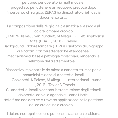
percorso perioperatorio multimodale.
progettato per ottenere un recupero precoce dopo
l'intervento chirurgico. L'ERAS ha dimostrato un'efficacia
documentata ...
La composizione della N-glicina plasmatica si associa al
dolore lombare cronico
..., FMK Williams, J van Zundert, M Allegri... - ... et Biophysica
Acta (BBA ..., 2018 - Elsevier
Background Il dolore lombare (LBP) è il sintomo di un gruppo
di sindromi con caratteristiche eterogenee.
meccanismi di base e patologie molecolari, rendendo la
selezione del trattamento e ...
Dispositivo impiantabile da micro a nanostrutturato per la
somministrazione di anestetici locali
..., L Cobianchi, A Peloso, M Allegri... - International Journal
..., 2016 - Taylor & Francis
Gli anestetici locali bloccano la trasmissione degli stimoli
dolorosi al cervello agendo sui canali ionici
delle fibre nocicettive e trovano applicazione nella gestione
del dolore acuto e cronico. ...
Il dolore neuropatico nelle persone anziane: un problema