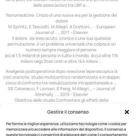
delle associazioni tra LBP e ...
Nanomedicina: L'inizio di una nuova era per la gestione del
dolore
M Sprintz, E Tasciotti, M Allegri, A Grattoni... - European
Journal of ..., 2011 - Elsevier
Il dolore, sia esso acuto, cronico o una sua qualsiasi
permutazione, è un problema universale che colpisce un
numero sempre maggiore di persone.
più di 1,5 miliardi di persone in tutto il mondo, di cui oltre 116
milioni negli Stati Uniti e oltre 164 milioni ...
Analgesia postoperatoria dopo resezione laparoscopica di
cisti ovariche: studio multicentrico randomizzato e in doppio
cieco di confronto tra nebulizzazione intraperitoneale e ...
SS Catenacci, F Lovisari, S Peng, M Allegri... - Journal of
Minimally ..., 2015 - Elsevier
Obiettivo dello studio Confrontare gli effetti della
nebulizzazione intraperitoneale di anestetici locali con
instillazione intraperitoneale durante la cistectomia ovarica
Gestire il consenso
laparoscopica sulla morfina post-operatoria ...
Per fornire le migliori esperienze, utilizziamo tecnologie come i cookie per
Replicazione di 15 loci coinvolti nella N-glicosilazione delle
memorizzare e/o accedere alle informazioni del dispositivo. Il consenso a
proteine plasmatiche umane in 4802 campioni di quattro
queste tecnologie ci consentirà di elaborare dati come il comportamento