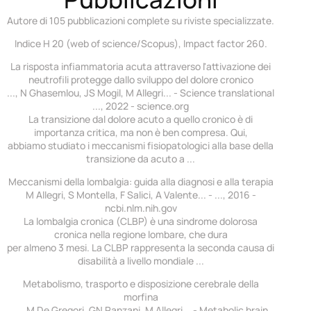
Autore di 105 pubblicazioni complete su riviste specializzate.
Indice H 20 (web of science/Scopus), Impact factor 260.
La risposta infiammatoria acuta attraverso l'attivazione dei
neutrofili protegge dallo sviluppo del dolore cronico
..., N Ghasemlou, JS Mogil, M Allegri... - Science translational
..., 2022 - science.org
La transizione dal dolore acuto a quello cronico è di
importanza critica, ma non è ben compresa. Qui,
abbiamo studiato i meccanismi fisiopatologici alla base della
transizione da acuto a ...
Meccanismi della lombalgia: guida alla diagnosi e alla terapia
M Allegri, S Montella, F Salici, A Valente... - ..., 2016 -
ncbi.nlm.nih.gov
La lombalgia cronica (CLBP) è una sindrome dolorosa
cronica nella regione lombare, che dura
per almeno 3 mesi. La CLBP rappresenta la seconda causa di
disabilità a livello mondiale ...
Metabolismo, trasporto e disposizione cerebrale della
morfina
..., M De Gregori, GN Ranzani, M Allegri... - Metabolic brain