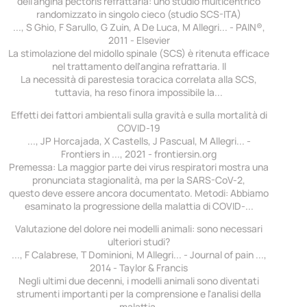
dell'angina pectoris refrattaria: uno studio multicentrico
randomizzato in singolo cieco (studio SCS-ITA)
..., S Ghio, F Sarullo, G Zuin, A De Luca, M Allegri... - PAIN®,
2011 - Elsevier
La stimolazione del midollo spinale (SCS) è ritenuta efficace
nel trattamento dell'angina refrattaria. Il
La necessità di parestesia toracica correlata alla SCS,
tuttavia, ha reso finora impossibile la...
Effetti dei fattori ambientali sulla gravità e sulla mortalità di
COVID-19
..., JP Horcajada, X Castells, J Pascual, M Allegri... -
Frontiers in ..., 2021 - frontiersin.org
Premessa: La maggior parte dei virus respiratori mostra una
pronunciata stagionalità, ma per la SARS-CoV-2,
questo deve essere ancora documentato. Metodi: Abbiamo
esaminato la progressione della malattia di COVID-...
Valutazione del dolore nei modelli animali: sono necessari
ulteriori studi?
..., F Calabrese, T Dominioni, M Allegri... - Journal of pain ...,
2014 - Taylor & Francis
Negli ultimi due decenni, i modelli animali sono diventati
strumenti importanti per la comprensione e l'analisi della
malattia.