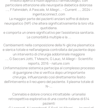
irrisolto aperto a nuovi approcci farmacologici, con
particolare attenzione alla neuropatia diabetica dolorosa
..., F Fahmideh, A Pascale, M Allegri... - Current ..., 2024 -
ingentaconnect.com
La maggior parte dei pazienti anziani soffre di dolore
neuropatico (NP) che altera significativamente la loro vita
quotidiana.
e comporta un onere significativo per l'assistenza sanitaria.
Le comorbilità multiple e la ...
Cambiamenti nella composizione della N-glicina plasmatica
e sierica totale e nell'analgesia controllata dal paziente dopo
un intervento di chirurgia addominale maggiore
..., G Saccani Jotti, T Meschi, G Lauc, M Allegri - Scientific
reports, 2016 - nature.com
L'infiammazione sistemica partecipa al complesso processo
di guarigione che si verifica dopo un'importante
chirurgia, influenzando così direttamente l'esito
dell'intervento e il recupero del paziente. Il plasma totale di
N-...
Cannabis e dolore cronico intrattabile: un'analisi
retrospettiva esplorativa di una coorte italiana di 614
pazienti
..., C Leonardi, A Longobardi, E Sarli, M Allegri... - Journal of