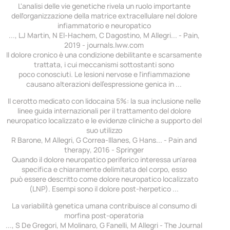
L'analisi delle vie genetiche rivela un ruolo importante
dell'organizzazione della matrice extracellulare nel dolore
infiammatorio e neuropatico
..., LJ Martin, N El-Hachem, C Dagostino, M Allegri... - Pain,
2019 - journals.lww.com
Il dolore cronico è una condizione debilitante e scarsamente
trattata, i cui meccanismi sottostanti sono
poco conosciuti. Le lesioni nervose e l'infiammazione
causano alterazioni dell'espressione genica in ...
Il cerotto medicato con lidocaina 5%: la sua inclusione nelle
linee guida internazionali per il trattamento del dolore
neuropatico localizzato e le evidenze cliniche a supporto del
suo utilizzo
R Barone, M Allegri, G Correa-Illanes, G Hans... - Pain and
therapy, 2016 - Springer
Quando il dolore neuropatico periferico interessa un'area
specifica e chiaramente delimitata del corpo, esso
può essere descritto come dolore neuropatico localizzato
(LNP). Esempi sono il dolore post-herpetico ...
La variabilità genetica umana contribuisce al consumo di
morfina post-operatoria
..., S De Gregori, M Molinaro, G Fanelli, M Allegri - The Journal