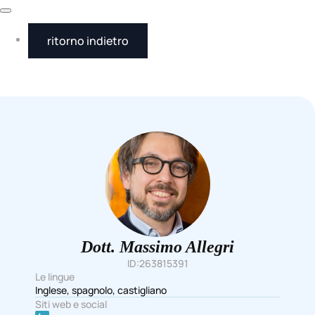
ritorno indietro
Dott.
Massimo
Allegri
ID:263815391
Le lingue
Inglese, spagnolo, castigliano
Siti web e social