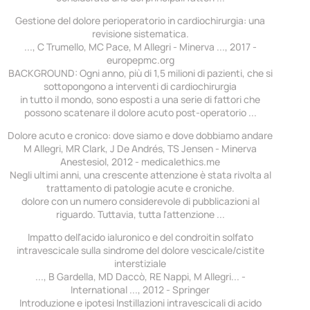
Gestione del dolore perioperatorio in cardiochirurgia: una
revisione sistematica.
..., C Trumello, MC Pace, M Allegri - Minerva ..., 2017 -
europepmc.org
BACKGROUND: Ogni anno, più di 1,5 milioni di pazienti, che si
sottopongono a interventi di cardiochirurgia
in tutto il mondo, sono esposti a una serie di fattori che
possono scatenare il dolore acuto post-operatorio ...
Dolore acuto e cronico: dove siamo e dove dobbiamo andare
M Allegri, MR Clark, J De Andrés, TS Jensen - Minerva
Anestesiol, 2012 - medicalethics.me
Negli ultimi anni, una crescente attenzione è stata rivolta al
trattamento di patologie acute e croniche.
dolore con un numero considerevole di pubblicazioni al
riguardo. Tuttavia, tutta l'attenzione ...
Impatto dell'acido ialuronico e del condroitin solfato
intravescicale sulla sindrome del dolore vescicale/cistite
interstiziale
..., B Gardella, MD Daccò, RE Nappi, M Allegri... -
International ..., 2012 - Springer
Introduzione e ipotesi Instillazioni intravescicali di acido