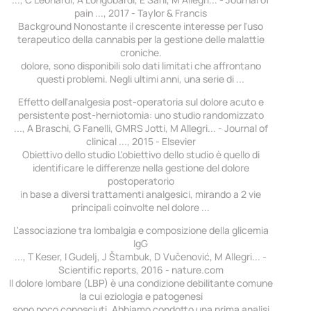
pain ..., 2017 - Taylor & Francis
Background Nonostante il crescente interesse per l'uso
terapeutico della cannabis per la gestione delle malattie
croniche.
dolore, sono disponibili solo dati limitati che affrontano
questi problemi. Negli ultimi anni, una serie di ...
Effetto dell'analgesia post-operatoria sul dolore acuto e
persistente post-herniotomia: uno studio randomizzato
..., A Braschi, G Fanelli, GMRS Jotti, M Allegri... - Journal of
clinical ..., 2015 - Elsevier
Obiettivo dello studio L'obiettivo dello studio è quello di
identificare le differenze nella gestione del dolore
postoperatorio
in base a diversi trattamenti analgesici, mirando a 2 vie
principali coinvolte nel dolore ...
L'associazione tra lombalgia e composizione della glicemia
IgG
..., T Keser, I Gudelj, J Štambuk, D Vučenović, M Allegri... -
Scientific reports, 2016 - nature.com
Il dolore lombare (LBP) è una condizione debilitante comune
la cui eziologia e patogenesi
sono poco conosciuti. Abbiamo condotto una prima analisi