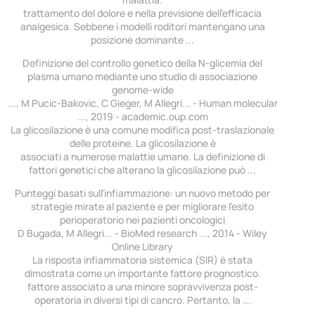
trattamento del dolore e nella previsione dell'efficacia
analgesica. Sebbene i modelli roditori mantengano una
posizione dominante ...
Definizione del controllo genetico della N-glicemia del
plasma umano mediante uno studio di associazione
genome-wide
..., M Pucic-Bakovic, C Gieger, M Allegri... - Human molecular
..., 2019 - academic.oup.com
La glicosilazione è una comune modifica post-traslazionale
delle proteine. La glicosilazione è
associati a numerose malattie umane. La definizione di
fattori genetici che alterano la glicosilazione può ...
Punteggi basati sull'infiammazione: un nuovo metodo per
strategie mirate al paziente e per migliorare l'esito
perioperatorio nei pazienti oncologici
D Bugada, M Allegri... - BioMed research ..., 2014 - Wiley
Online Library
La risposta infiammatoria sistemica (SIR) è stata
dimostrata come un importante fattore prognostico.
fattore associato a una minore sopravvivenza post-
operatoria in diversi tipi di cancro. Pertanto, la ...