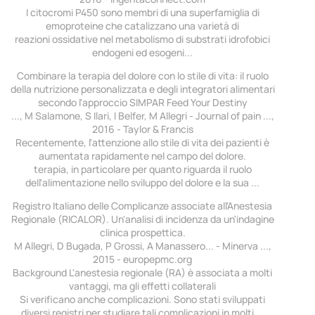
I citocromi P450 sono membri di una superfamiglia di
emoproteine che catalizzano una varietà di
reazioni ossidative nel metabolismo di substrati idrofobici
endogeni ed esogeni...
Combinare la terapia del dolore con lo stile di vita: il ruolo
della nutrizione personalizzata e degli integratori alimentari
secondo l'approccio SIMPAR Feed Your Destiny
..., M Salamone, S Ilari, I Belfer, M Allegri - Journal of pain ...,
2016 - Taylor & Francis
Recentemente, l'attenzione allo stile di vita dei pazienti è
aumentata rapidamente nel campo del dolore.
terapia, in particolare per quanto riguarda il ruolo
dell'alimentazione nello sviluppo del dolore e la sua ...
Registro Italiano delle Complicanze associate all'Anestesia
Regionale (RICALOR). Un'analisi di incidenza da un'indagine
clinica prospettica.
M Allegri, D Bugada, P Grossi, A Manassero... - Minerva ...,
2015 - europepmc.org
Background L'anestesia regionale (RA) è associata a molti
vantaggi, ma gli effetti collaterali
Si verificano anche complicazioni. Sono stati sviluppati
diversi registri per studiare tali complicazioni in molti ...