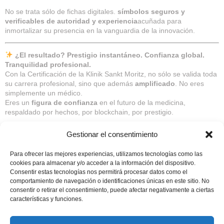
No se trata sólo de fichas digitales.
símbolos seguros y
verificables de autoridad y experiencia
acuñada para
inmortalizar su presencia en la vanguardia de la innovación.
¿El resultado? Prestigio instantáneo. Confianza global.
Tranquilidad profesional.
Con la Certificación de la Klinik Sankt Moritz, no sólo se valida toda
su carrera profesional, sino que además
amplificado
. No eres
simplemente un médico.
Eres un
figura de confianza
en el futuro de la medicina,
respaldado por hechos, por blockchain, por prestigio.
¿Está listo para transformar su credibilidad en una
Gestionar el consentimiento
autoridad incuestionable?
Comencemos.
Para ofrecer las mejores experiencias, utilizamos tecnologías como las
cookies para almacenar y/o acceder a la información del dispositivo.
Sólo CHF
1,188
.
99 CHF al mes
¿Cumplimiento inicial?
Consentir estas tecnologías nos permitirá procesar datos como el
comportamiento de navegación o identificaciones únicas en este sitio. No
CHF
700
sólo una vez.
consentir o retirar el consentimiento, puede afectar negativamente a ciertas
¿Total? CHF
1.888
para garantizar el futuro de su carrera
características y funciones.
y aumentar su visibilidad.
TOP
¡Ahorre 20% con el pago único en lugar de