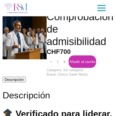
Comprobación
de
admisibilidad
CHF
700
Eligibility
Check
Añadir al carrito
cantidad
Categoría:
Sin categoría
Brand:
Clínica Sankt Moritz
Descripción
Descripción
Verificado para liderar.