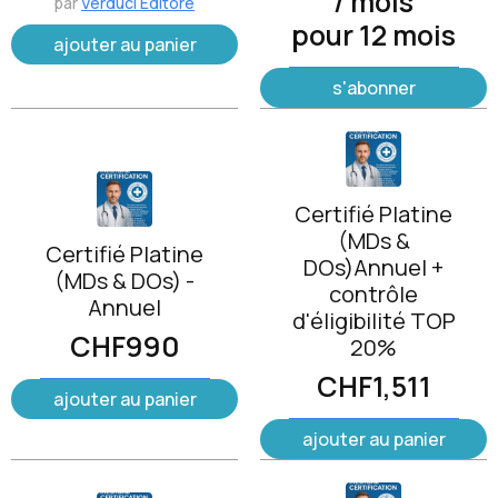
/ mois
par
Verduci Editore
pour 12 mois
ajouter au panier
s'abonner
Certifié Platine
(MDs &
Certifié Platine
DOs)Annuel +
(MDs & DOs) -
contrôle
Annuel
d'éligibilité TOP
CHF
990
20%
CHF
1,511
ajouter au panier
ajouter au panier