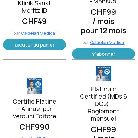
- Mensuel
Klinik Sankt
Moritz ID
CHF
99
CHF
49
/ mois
pour 12 mois
par
Caldelari Medical
par
Caldelari Medical
ajouter au panier
s'abonner
Platinum
Certified (MDs &
Certifié Platine
DOs) -
- Annuel par
Règlement
Verduci Editore
mensuel
CHF
990
CHF
99