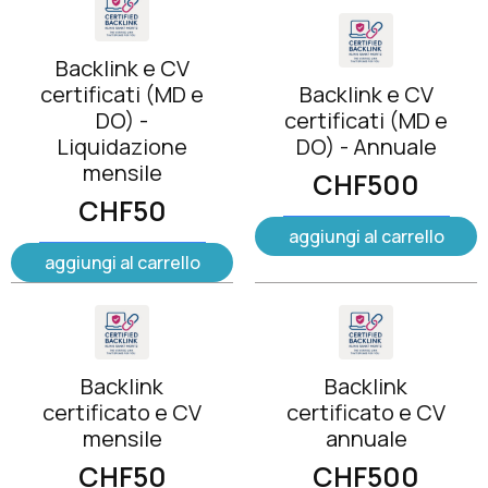
Backlink e CV
certificati (MD e
Backlink e CV
DO) -
certificati (MD e
Liquidazione
DO) - Annuale
mensile
CHF
500
CHF
50
aggiungi al carrello
aggiungi al carrello
Backlink
Backlink
certificato e CV
certificato e CV
mensile
annuale
CHF
50
CHF
500