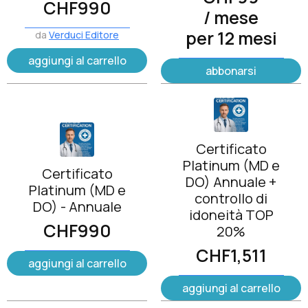
CHF
990
/ mese
per 12 mesi
da
Verduci Editore
aggiungi al carrello
abbonarsi
Certificato
Platinum (MD e
Certificato
DO) Annuale +
Platinum (MD e
controllo di
DO) - Annuale
idoneità TOP
CHF
990
20%
CHF
1,511
aggiungi al carrello
aggiungi al carrello