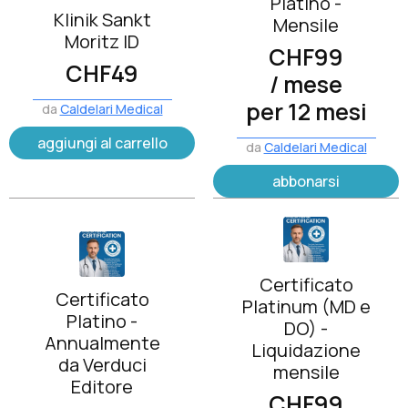
Platino -
Klinik Sankt
Mensile
Moritz ID
CHF
99
CHF
49
/ mese
per 12 mesi
da
Caldelari Medical
aggiungi al carrello
da
Caldelari Medical
abbonarsi
Certificato
Certificato
Platinum (MD e
Platino -
DO) -
Annualmente
Liquidazione
da Verduci
mensile
Editore
CHF
99