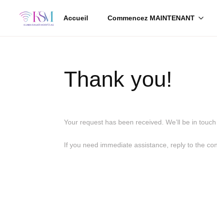
Accueil
Commencez MAINTENANT
Thank you!
Your request has been received. We’ll be in touch 
If you need immediate assistance, reply to the con