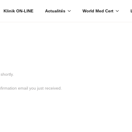
Klinik ON-LINE
Actualités
World Med Cert
shortly.
firmation email you just received.