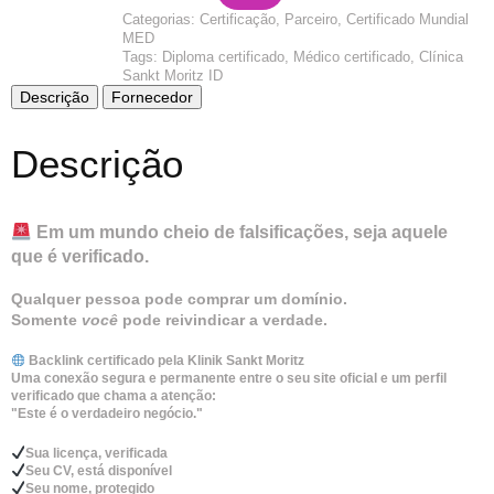
CV
Categorias:
Certificação
,
Parceiro
,
Certificado Mundial
Yearly
MED
quantidade
Tags:
Diploma certificado
,
Médico certificado
,
Clínica
Sankt Moritz ID
Descrição
Fornecedor
Descrição
Em um mundo cheio de falsificações, seja aquele
que é verificado.
Qualquer pessoa pode comprar um domínio.
Somente
você
pode reivindicar a verdade.
Backlink certificado pela Klinik Sankt Moritz
Uma conexão segura e permanente entre o seu site oficial e um perfil
verificado que chama a atenção:
"Este é o verdadeiro negócio."
Sua licença, verificada
Seu CV, está disponível
Seu nome, protegido