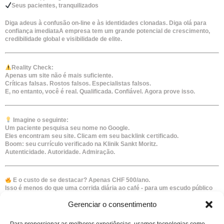
Seus pacientes, tranquilizados
Diga adeus à confusão on-line e às identidades clonadas. Diga olá para
confiança imediata
A empresa tem um grande potencial de crescimento,
credibilidade global e visibilidade de elite.
Reality Check:
Apenas um site não é mais suficiente.
Críticas falsas. Rostos falsos. Especialistas falsos.
E, no entanto, você é real. Qualificada. Confiável. Agora prove isso.
Imagine o seguinte:
Um paciente pesquisa seu nome no Google.
Eles encontram seu site. Clicam em seu backlink certificado.
Boom: seu currículo verificado na Klinik Sankt Moritz.
Autenticidade. Autoridade. Admiração.
E o custo de se destacar? Apenas CHF 500/ano.
Isso é menos do que uma corrida diária ao café - para um escudo público
de confiança, uma identidade digital à prova de balas e paz de espírito para
Gerenciar o consentimento
toda a vida.