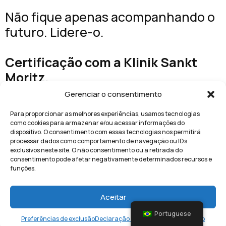
Não fique apenas acompanhando o
futuro. Lidere-o.
Certificação com a Klinik Sankt
Moritz.
Conquiste a confiança a cada
Gerenciar o consentimento
clique. Construa seu legado em
Para proporcionar as melhores experiências, usamos tecnologias
cada consulta.
como cookies para armazenar e/ou acessar informações do
dispositivo. O consentimento com essas tecnologias nos permitirá
processar dados como comportamento de navegação ou IDs
Comece agora com
Certificado
exclusivos neste site. O não consentimento ou a retirada do
consentimento pode afetar negativamente determinados recursos e
Mundial de Medicina
funções.
clínica sankt moritz id
Aceitar
backlink e currículo
Portuguese
Preferências de exclusão
Declaração de privacidade
Impressão
certificado de platina