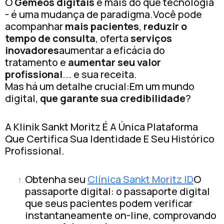
O
Gêmeos digitais
é mais do que tecnologia
- é uma mudança de paradigma.Você pode
acompanhar
mais pacientes
,
reduzir o
tempo de consulta
, oferta
serviços
inovadores
aumentar a eficácia do
tratamento e
aumentar seu valor
profissional
... e sua receita.
Mas há um detalhe crucial:Em um mundo
digital,
que garante sua credibilidade
?
A Klinik Sankt Moritz É A Única Plataforma
Que Certifica Sua Identidade E Seu Histórico
Profissional.
Obtenha seu
Clínica Sankt Moritz ID
O
passaporte digital: o passaporte digital
que seus pacientes podem verificar
instantaneamente on-line, comprovando