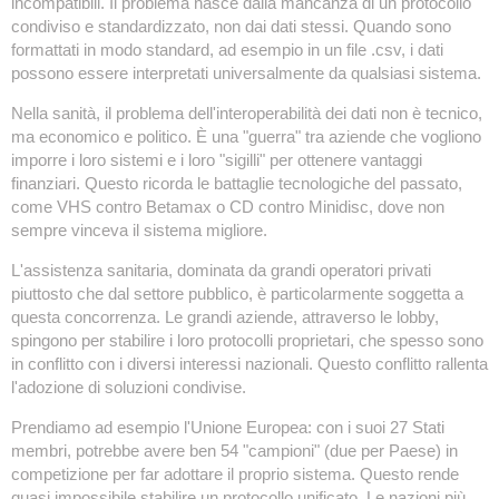
incompatibili. Il problema nasce dalla mancanza di un protocollo
condiviso e standardizzato, non dai dati stessi. Quando sono
formattati in modo standard, ad esempio in un file .csv, i dati
possono essere interpretati universalmente da qualsiasi sistema.
Nella sanità, il problema dell'interoperabilità dei dati non è tecnico,
ma economico e politico. È una "guerra" tra aziende che vogliono
imporre i loro sistemi e i loro "sigilli" per ottenere vantaggi
finanziari. Questo ricorda le battaglie tecnologiche del passato,
come VHS contro Betamax o CD contro Minidisc, dove non
sempre vinceva il sistema migliore.
L'assistenza sanitaria, dominata da grandi operatori privati
piuttosto che dal settore pubblico, è particolarmente soggetta a
questa concorrenza. Le grandi aziende, attraverso le lobby,
spingono per stabilire i loro protocolli proprietari, che spesso sono
in conflitto con i diversi interessi nazionali. Questo conflitto rallenta
l'adozione di soluzioni condivise.
Prendiamo ad esempio l'Unione Europea: con i suoi 27 Stati
membri, potrebbe avere ben 54 "campioni" (due per Paese) in
competizione per far adottare il proprio sistema. Questo rende
quasi impossibile stabilire un protocollo unificato. Le nazioni più