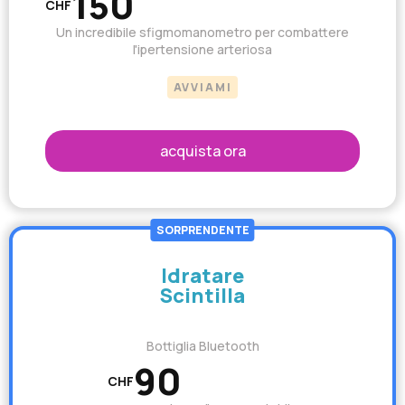
150
CHF
Un incredibile sfigmomanometro per combattere
l'ipertensione arteriosa
AVVIAMI
acquista ora
SORPRENDENTE
Idratare
Scintilla
Bottiglia Bluetooth
90
CHF