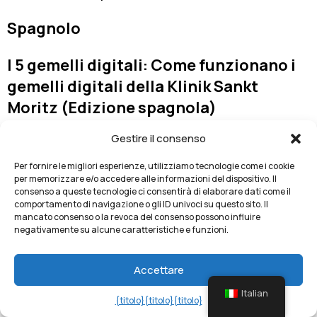
Spagnolo
I 5 gemelli digitali: Come funzionano i
gemelli digitali della Klinik Sankt
Moritz (Edizione spagnola)
Gestire il consenso
https://www.amazon.it/Los-gemelos-
digitales-funcionan-Spanish-
Per fornire le migliori esperienze, utilizziamo tecnologie come i cookie
per memorizzare e/o accedere alle informazioni del dispositivo. Il
ebook/dp/B0CQK586M3/
consenso a queste tecnologie ci consentirà di elaborare dati come il
comportamento di navigazione o gli ID univoci su questo sito. Il
mancato consenso o la revoca del consenso possono influire
Riflessioni ad alta voce sul Gemello
negativamente su alcune caratteristiche e funzioni.
della Salute Digitale:: Tutto ciò che non
si pensava di poter chiedere sul
Accettare
Gemello della Salute Digitale, anche
Italian
{titolo}
{titolo}
{titolo}
perché non si sapeva che esistesse.