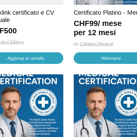
link certificato e CV
Certificato Platino - Me
uale
CHF
99
/ mese
F
500
per 12 mesi
rduci Editore
da
Caldelari Medical
Aggiungi al carrello
Abbonarsi