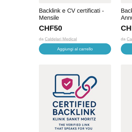
Backlink e CV certificati -
Back
Mensile
Ann
CHF
50
CH
da
Caldelari Medical
da
Ca
Aggiungi al carrello