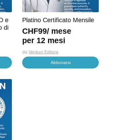
D e
Platino Certificato Mensile
 di
CHF
99
/ mese
per 12 mesi
da
Verduci Editore
Abbonarsi