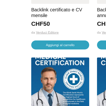
Backlink certificato e CV
Back
mensile
ann
CHF
50
CH
da
Verduci Editore
da
Ve
Aggiungi al carrello