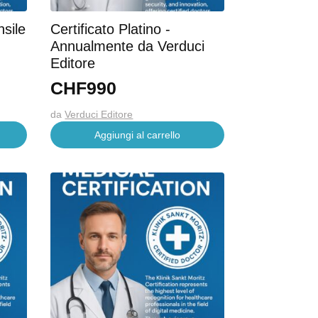
nsile
Certificato Platino -
Annualmente da Verduci
Editore
CHF
990
da
Verduci Editore
Aggiungi al carrello