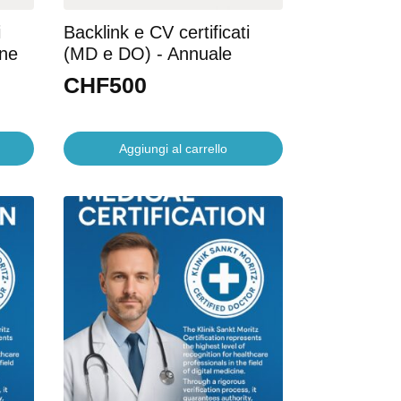
i
Backlink e CV certificati
one
(MD e DO) - Annuale
CHF
500
Aggiungi al carrello