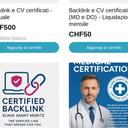
link e CV certificati -
Backlink e CV certificat
uale
(MD e DO) - Liquidazi
mensile
F
500
CHF
50
ldelari Medical
Aggiungi al carrello
Aggiungi al carrello